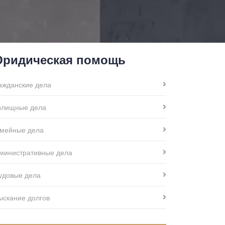
ридическая помощь
ажданские дела
лищные дела
мейные дела
министративные дела
удовые дела
ыскание долгов