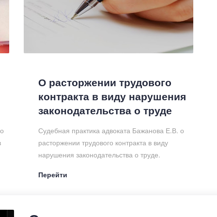
О расторжении трудового
контракта в виду нарушения
законодательства о труде
по
Судебная практика адвоката Бажанова Е.В. о
в
расторжении трудового контракта в виду
нарушения законодательства о труде.
Перейти