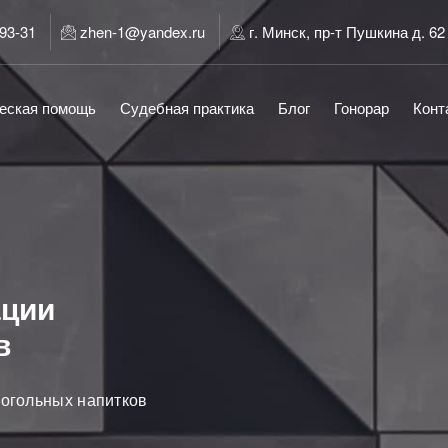
-93-31
zhen-1@yandex.ru
г. Минск, пр-т Пушкина д. 62
еская помощь
Судебная практика
Блог
Гонорар
Конт
ации
в
когольных напитков