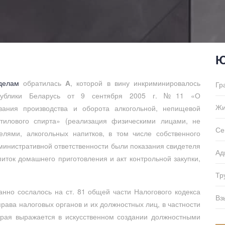
Ю
делам
обратилась
А
, которой в вину инкриминировалось
Гр
спублики Беларусь от 9 сентября 2005 г. №11 «О
Жи
ования производства и оборота алкогольной, непищевой
тилового спирта» (реализация физическими лицами, не
Се
ями, алкогольных напитков, в том числе собственного
министративной ответственности были показания свидетеля
Ад
иток домашнего приготовления и акт контрольной закупки,
Тр
нно сослалось на ст. 81 общей части Налогового кодекса
Вз
рава налоговых органов и их должностных лиц, в частности
торая выражается в искусственном создании должностными