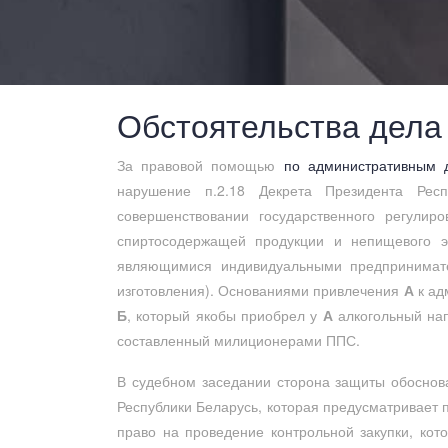
Обстоятельства дела
За правовой помощью
по административным 
нарушение п.2.18 Декрета Президента Ре
совершенствовании государственного регулир
спиртосодержащей продукции и непищевого э
являющимися индивидуальными предпринимател
изготовления). Основаниями привлечения
А
к ад
Б
, который якобы приобрел у
А
алкогольный нап
составленный милиционерами ППС.
В судебном заседании сторона защиты обоснова
Республики Беларусь, которая предусматривает п
право на проведение контрольной закупки, ко