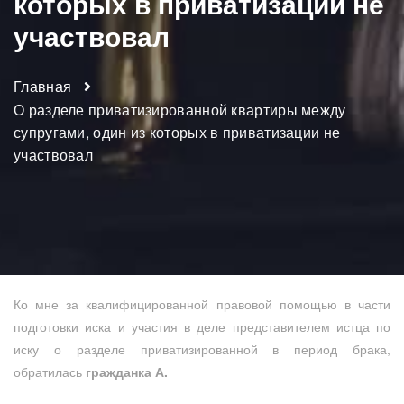
которых в приватизации не
участвовал
Главная
О разделе приватизированной квартиры между
супругами, один из которых в приватизации не
участвовал
Ко мне за квалифицированной правовой помощью в части
подготовки иска и участия в деле представителем истца по
иску о разделе приватизированной в период брака,
обратилась
гражданка А.