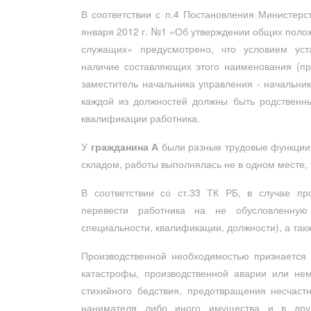
В соответствии с п.4 Постановления Министерс
января 2012 г. №1 «Об утверждении общих поло
служащих» предусмотрено, что условием уст
наличие составляющих этого наименования (пр
заместитель начальника управления - начальни
каждой из должностей должны быть родственн
квалификации работника.
У
гражданина А
были разные трудовые функции 
складом, работы выполнялась не в одном месте,
В соответствии со ст.33 ТК РБ, в случае пр
перевести работника на не обусловленную
специальности, квалификации, должности), а так
Производственной необходимостью признается
катастрофы, производственной аварии или нем
стихийного бедствия, предотвращения несчаст
нанимателя либо иного имущества и в дру