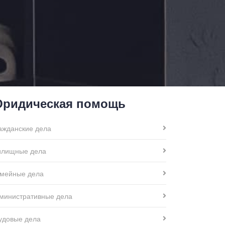
ридическая помощь
ажданские дела
лищные дела
мейные дела
министративные дела
удовые дела