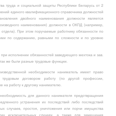
тва труда и социальной защиты Республики Беларусь от 2
жений единого квалификационного справочника должностей
ановления двойного наименования должности является
оизводного наименования) должности в ОКПД (например,
к отдела). При этом поручаемые работнику обязанности по
ыми по содержанию, равными по сложности и по уровню
при исполнении обязанностей заведующего мехтока и зав.
 так же были разные трудовые функции.
оизводственной необходимости наниматель имеет право
 трудовым договором работу (по другой профессии,
же на работу к другому нанимателю.
 необходимость для данного нанимателя предотвращения
едленного устранения их последствий либо последствий
ных случаев, простоя, уничтожения или порчи имущества
гих исключительных случаях, а также для замещения