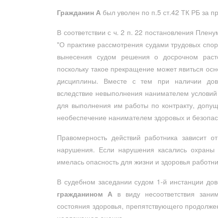
Гражданин А
был уволен по п.5 ст.42 ТК РБ за п
В соответствии с ч. 2 п. 22 постановления Плен
"О практике рассмотрения судами трудовых спор
вынесения судом решения о досрочном расто
поскольку такое прекращение может явиться ос
дисциплины. Вместе с тем при наличии дов
вследствие невыполнения нанимателем условий 
для выполнения им работы по контракту, допущ
необеспечение нанимателем здоровых и безопас
Правомерность действий работника зависит о
нарушения. Если нарушения касались охраны 
имелась опасность для жизни и здоровья работник
В судебном заседании судом 1-й инстанции дов
гражданином А
в виду несоответствия зани
состояния здоровья, препятствующего продолж