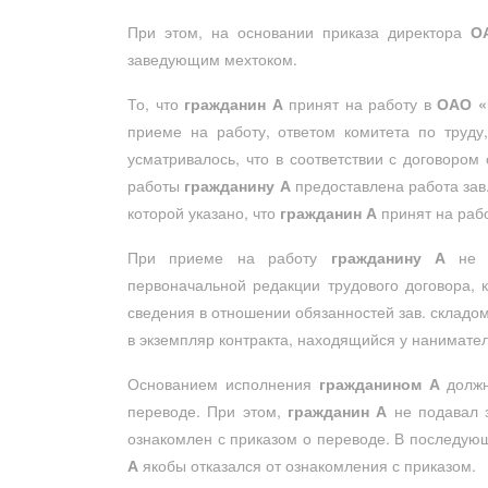
При этом, на основании приказа директора
О
заведующим мехтоком.
То, что
гражданин А
принят на работу в
ОАО «
приеме на работу, ответом комитета по труду
усматривалось, что в соответствии с договором
работы
гражданину А
предоставлена работа зав
которой указано, что
гражданин А
принят на рабо
При приеме на работу
гражданину А
не б
первоначальной редакции трудового договора,
сведения в отношении обязанностей зав. складо
в экземпляр контракта, находящийся у нанимател
Основанием исполнения
гражданином А
должн
переводе. При этом,
гражданин А
не подавал з
ознакомлен с приказом о переводе. В последую
А
якобы отказался от ознакомления с приказом.