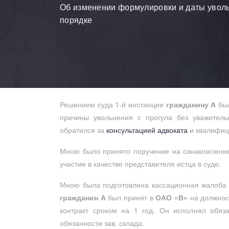
Об изменении формулировки и даты увол
порядке
Решением суда 1-й инстанции
гражданину А
был
причины увольнения с прогула без уважител
обратился за
консультацией адвоката
и квалифиц
Мною было принято поручение на ознакомление
участие в качестве представителя истца в суде.
Мною была подготовлена кассационная жалоба 
гражданин А
был принят в
ОАО «В»
на должност
контракт сроком на 1 год. Он исполнял обяз
обязанности зав. склада.