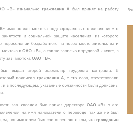
АО «В»
изначально
гражданин А
был принят на работу
Вз
В»
именно зав. мехтока подтверждалось его заявлением о
, занятости и социальной защите населения, из которого
 о переселении безработного на новое место жительства и
. мехтока в
ОАО «В»
, а так же записью в трудовой книжке, в
ту зав. мехтока
ОАО «В»
.
ыл выдан второй экземпляр трудового контракта. В
 который подписал
гражданин А
, с его слов, отсутствовали
м, и в последующем, указанные обязанности были дописаны
я.
ости зав. складом был приказ директора
ОАО «В»
о его
аявления на имя нанимателя о переводе, так же не был
щем, нанимателем был составлен акт о том, что
гражданин