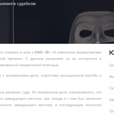
ьнения в судебном
Ю
о отказано в иске к
ОАО «В»
об изменении формулировки
ьной причины. С данным решением он не согласился и
ированной юридической помощью.
Гр
 с материалами дела, подготовку кассационной жалобы и
Жи
Се
на решение суда. Из материалов дела усматривалось, что
ь заведующего мехтока, зав. склада и с ним был заключен
Ад
анности заведующего мехтока, в последующем исполнял
Тр