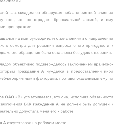
реактивами.
тей зав. складом он обнаружил неблагоприятной влияние
ду того, что он страдает бронхиальной астмой, и ему
ими препаратами.
ащался на имя руководителя с заявлениями о направление
кого осмотра для решения вопроса о его пригодности к
днако его обращения были оставлены без удовлетворения.
кладом объективно подтверждалось заключением врачебно-
с которым
гражданин А
нуждался в предоставлении иной
 неблагоприятными факторами, противопоказанными ему по
ров
ОАО «В»
усматривается, что она, исполняя обязанности
з заключения ВКК
гражданин А
не должен быть допущен к
знательно допустила меня его к работе.
н А
отсутствовал на рабочем месте.