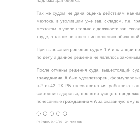
надлежащая оценка.
Так же судом не дана оценка действиям нани
мехтока, в уволившим уже зав. складом, т.е.
гр
мехтоком, а уволен только с должности зав. скл
труде, а так же не годен к исполнению обязанной
При вынесении решения судом 1-й инстанции не
по делу и данное решение не являлось законны
После отмены решения суда, вышестоящий суд 
гражданина А
был удовлетворен, формулировка 
п.2 ст.42 ТК РБ (несоответствия работника з
состояния здоровья, препятствующего продолже
понесенные
гражданином А
за оказанную ему ю
Рейтинг:
9.40
/
10
-
34
голосов