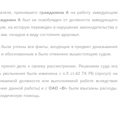
мателя, принявшего
гражданина А
на работу заведующим
ажданин А
был не освобожден от должности заведующего
адом, на которую переведен в нарушение законодательства о
 зав. складом в виду состояния здоровья.
 были учтены все факты, входящие в предмет доказывания
м и обоснованным и было отменено вышестоящим судом.
принял дело к своему рассмотрению. Решением суда иск
увольнения была изменена с п.5 ст.42 ТК РБ (прогул) на
анимаемой должности или выполняемой работе вследствие
нию данной работы) и с
ОАО «В»
были взысканы расходы,
ридическую помощь.